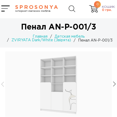
0
SPROSONYA
КОШИК:
0
грн.
інтернет-магазин меблів
Пенал AN-P-001/3
Главная
/
Детская мебель
/
ZVIRYATA Dark/White (Звірята)
/
Пенал AN-P-001/3