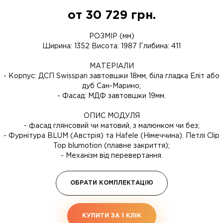
от
30 729
грн.
РОЗМІР (мм)
Ширина: 1352 Висота: 1987 Глибина: 411
МАТЕРІАЛИ
- Корпус: ДСП Swisspan завтовшки 18мм, біла гладка Еліт або
дуб Сан-Марино;
- Фасад: МДФ завтовшки 19мм.
ОПИС МОДУЛЯ
- фасад глянсовий чи матовий, з малюнком чи без;
- Фурнітура BLUM (Австрія) та Hafele (Німеччина). Петлі Clip
Top blumotion (плавне закриття);
- Механізм від перевертання.
ОБРАТИ КОМПЛЕКТАЦІЮ
КУПИТИ ЗА 1 КЛIК