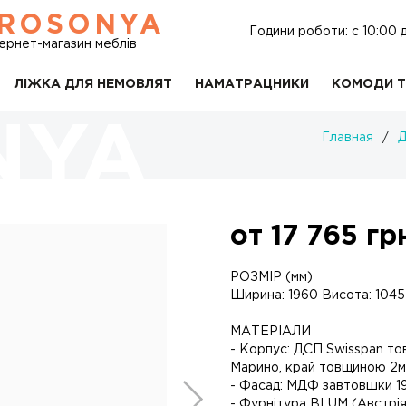
ROSONYA
Години роботи: c 10:00 
тернет-магазин меблів
ЛІЖКА ДЛЯ НЕМОВЛЯТ
НАМАТРАЦНИКИ
КОМОДИ Т
Главная
/
Д
от
17 765
грн
РОЗМІР (мм)
Ширина: 1960 Висота: 1045
МАТЕРІАЛИ
- Корпус: ДСП Swisspan тов
Марино, край товщиною 2м
- Фасад: МДФ завтовшки 19
- Фурнітура BLUM (Австрія)