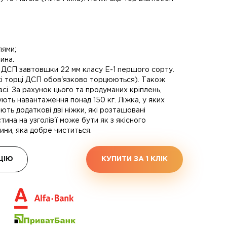
лями;
ина.
 ДСП завтовшки 22 мм класу Е-1 першого сорту.
сі торці ДСП обов'язково торцюються). Також
сі. За рахунок цього та продуманих кріплень,
ують навантаження понад 150 кг. Ліжка, у яких
ють додаткові дві ніжки, які розташовані
тина на узголів'ї може бути як з якісного
нини, яка добре чиститься.
ЦІЮ
КУПИТИ ЗА 1 КЛIК