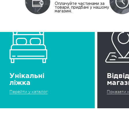
Оплачуйте частинами за
товари, придбані у нашому
магазині.
Унікальні
Відві
ліжка
магаз
Перейти у каталог
Показати н