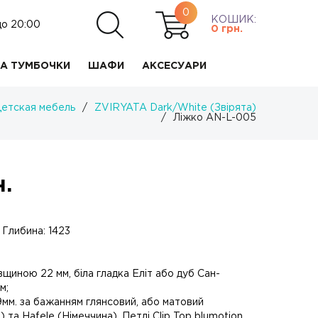
0
КОШИК:
до 20:00
0
грн.
А ТУМБОЧКИ
ШАФИ
АКСЕСУАРИ
етская мебель
/
ZVIRYATA Dark/White (Звірята)
/
Ліжко AN-L-005
.
 Глибина: 1423
щиною 22 мм, біла гладка Еліт або дуб Сан-
м;
мм. за бажанням глянсовий, або матовий
 та Hafele (Німеччина). Петлі Clip Top blumotion