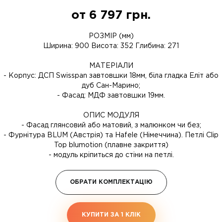
от
6 797
грн.
РОЗМІР (мм)
Ширина: 900 Висота: 352 Глибина: 271
МАТЕРІАЛИ
- Корпус: ДСП Swisspan завтовшки 18мм, біла гладка Еліт або
дуб Сан-Марино;
- Фасад: МДФ завтовшки 19мм.
ОПИС МОДУЛЯ
- Фасад глянсовий або матовий, з малюнком чи без;
- Фурнітура BLUM (Австрія) та Hafele (Німеччина). Петлі Clip
Top blumotion (плавне закриття)
- модуль кріпиться до стіни на петлі.
ОБРАТИ КОМПЛЕКТАЦІЮ
КУПИТИ ЗА 1 КЛIК