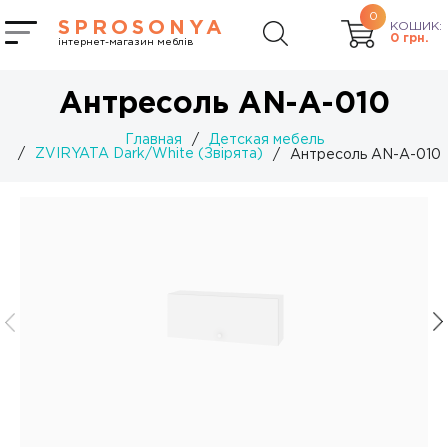
0
SPROSONYA
КОШИК:
0
грн.
інтернет-магазин меблів
Антресоль AN-А-010
Главная
/
Детская мебель
/
ZVIRYATA Dark/White (Звірята)
/
Антресоль AN-А-010