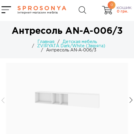
0
SPROSONYA
КОШИК:
0
грн.
інтернет-магазин меблів
Антресоль AN-A-006/3
Главная
/
Детская мебель
/
ZVIRYATA Dark/White (Звірята)
/
Антресоль AN-A-006/3