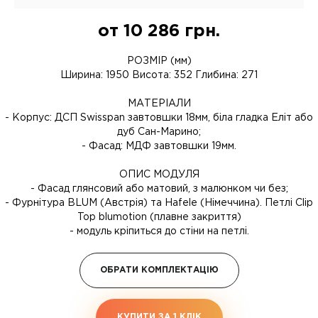
от
10 286
грн.
РОЗМІР (мм)
Ширина: 1950 Висота: 352 Глибина: 271
МАТЕРІАЛИ
- Корпус: ДСП Swisspan завтовшки 18мм, біла гладка Еліт або
дуб Сан-Марино;
- Фасад: МДФ завтовшки 19мм.
ОПИС МОДУЛЯ
- Фасад глянсовий або матовий, з малюнком чи без;
- Фурнітура BLUM (Австрія) та Hafele (Німеччина). Петлі Clip
Top blumotion (плавне закриття)
- модуль кріпиться до стіни на петлі.
ОБРАТИ КОМПЛЕКТАЦІЮ
КУПИТИ ЗА 1 КЛIК