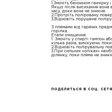
1.Змочіть бензином ганчірку і
Якщо після висихання вона 
часу, доки вона не зникне.
2.Протріть поліровану пове
3.Відновіть порушене поліру
З плямами від гарячих предм
горілка.
Етапи очищення:
1. Змочіть у спирті тампон а
кілька разів, вичікуючи, пок
2.Відновіть полірувальну по
3.При сильних «опіках» нео
ділянку, поки пляма не зник
ПОДЕЛИТЬСЯ В СОЦ. СЕТ