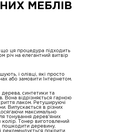
ЯНИХ МЕБЛІВ
, що ця процедура підходить
 річ ​​на елегантний витвір
ють, і олівці, які просто
нах або замовити Інтернетом.
 дерева, синтетики та
в. Вона відрізняється гарною
окриття лаком. Ретушируючі
и. Випускається в різних
 досягаючи максимально
для тонування дерев'яних
 колір. Тонер виготовлений
но пошкодити деревину.
лі рекомендується покрити