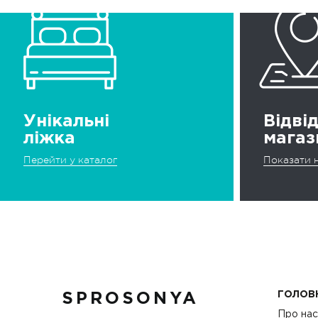
Унікальні
Відві
ліжка
магаз
Перейти у каталог
Показати н
ГОЛОВ
SPROSONYA
Про на