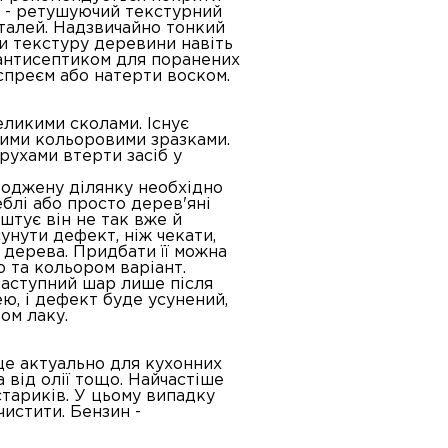
; - ретушуючий текстурний
талей. Надзвичайно тонкий
и текстуру деревини навіть
 антисептиком для поранених
спреєм або натерти воском.
ликими сколами. Існує
рдими кольоровими зразками.
рухами втерти засіб у
коджену ділянку необхідно
блі або просто дерев'яні
штує він не так вже й
унути дефект, ніж чекати,
 дерева. Придбати її можна
 та кольором варіант.
наступний шар лише після
ю, і дефект буде усунений,
ом лаку.
це актуально для кухонних
 від олії тощо. Найчастіше
стариків. У цьому випадку
чистити. Бензин -