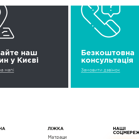
дайте наш
Безкоштовна
ин у Києві
консультація
а мапі
Замовити дзвінок
НА
ЛІЖКА
НАШІ
СОЦМЕРЕ
с
Матраци