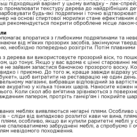
льш підходящий варіант у цьому випадку – лак-спрей
но промалювати текстуру дерева до найдрібніших де
арбовувати будь-які подряпини і точно відтворюват
онер на основі спиртової морилки стане ефективним
івця рекомендується покрити оброблене місце лаком-
оли
помагає впоратися з глибокими подряпинами та неве
чинаючи від м'яких прозорих засобів, закінчуючи тве
ю, необхідно попередньо розігріти. Потім плавними 
в з дерева ви використовуєте прозорий віск, то пош
м, що тонує. Якщо у вас вдома є цінні старовинні ме
де не зайвим запастися баночкою прозорого воску. Ко
видко і приємно. До того ж, краще завжди відразу ус
«букет», щоб витратити на реставрацію не один день.
вельному магазині, вибравши відповідний за вартістю
же акуратно у кілька тонких шарів. Наносите кожен 
ого. Коли скол або вм'ятина зрівняються з поверхне
аждачним папером, протріть ганчір'ям і покрийте шар
ованих меблях виявляються негарні плями. Особливо 
в – сліди від випадково розлитої кави чи вина, пляма
плями, особливо, якщо ви купили раритетні меблі у 
не спалюватимемо забруднені меблі, а спробуємо її о
лям невідомого походження.