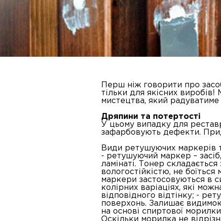
Перш ніж говорити про засоб
тільки для якісних виробів! 
мистецтва, який радуватиме 
Дряпини та потертості
У цьому випадку для реставр
зафарбовують дефекти. Придб
Види ретушуючих маркерів т
- ретушуючий маркер – засіб
ламінаті. Тонер складається
вологостійкістю, не боїться
маркери застосовуються в си
колірних варіаціях, які мож
відповідного відтінку; - ре
поверхонь. Залишає видимою
на основі спиртової морилки
Оскільки морилка не відрізн