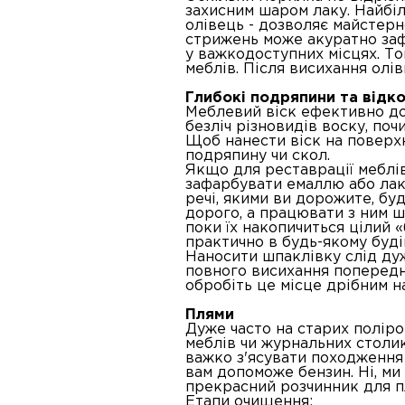
захисним шаром лаку. Найбі
олівець - дозволяє майстер
стрижень може акуратно заф
у важкодоступних місцях. Т
меблів. Після висихання ол
Глибокі подряпини та відк
Меблевий віск ефективно до
безліч різновидів воску, по
Щоб нанести віск на поверхн
подряпину чи скол.
Якщо для реставрації меблі
зафарбувати емаллю або лако
речі, якими ви дорожите, бу
дорого, а працювати з ним ш
поки їх накопичиться цілий 
практично в будь-якому буді
Наносити шпаклівку слід ду
повного висихання попереднь
обробіть це місце дрібним н
Плями
Дуже часто на старих полір
меблів чи журнальних столикі
важко з'ясувати походження 
вам допоможе бензин. Ні, ми 
прекрасний розчинник для п
Етапи очищення: