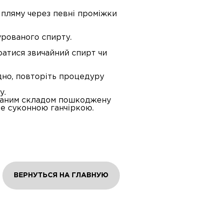
 пляму через певні проміжки
урованого спирту.
ратися звичайний спирт чи
ідно, повторіть процедуру
у.
иманим складом пошкоджену
те суконною ганчіркою.
ВЕРНУТЬСЯ НА ГЛАВНУЮ