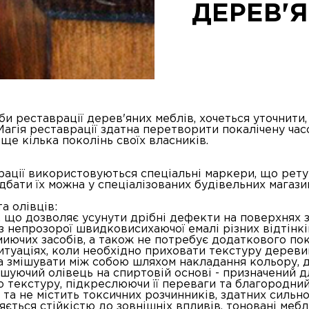
ДЕРЕВ'
и реставрації дерев'яних меблів, хочеться уточнити
Магія реставрації здатна перетворити покалічену часом
ще кілька поколінь своїх власників.
ації використовуються спеціальні маркери, що ретушу
ати їх можна у спеціалізованих будівельних магази
а олівців:
, що дозволяє усунути дрібні дефекти на поверхнях з
 з непрозорої швидковисихаючої емалі різних відтінкі
 миючих засобів, а також не потребує додаткового п
туаціях, коли необхідно приховати текстуру деревин
на змішувати між собою шляхом накладання кольору,
тушуючий олівець на спиртовій основі - призначений 
 текстуру, підкреслюючи її переваги та благородний
 та не містить токсичних розчинників, здатних силь
яється стійкістю до зовнішніх впливів, тоновані меб