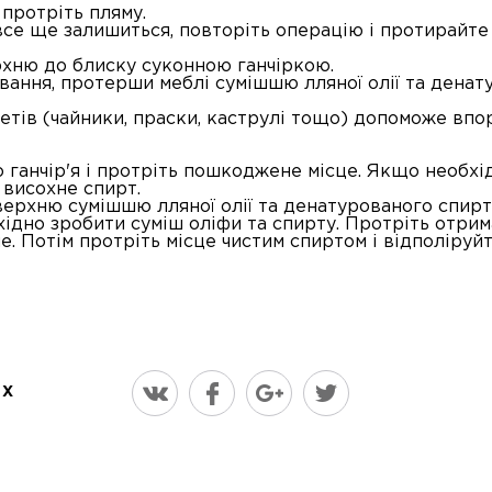
 протріть пляму.
все ще залишиться, повторіть операцію і протирайте
рхню до блиску суконною ганчіркою.
вання, протерши меблі сумішшю лляної олії та денат
етів (чайники, праски, каструлі тощо) допоможе впо
бо ганчір'я і протріть пошкоджене місце. Якщо необх
и висохне спирт.
верхню сумішшю лляної олії та денатурованого спирт
бхідно зробити суміш оліфи та спирту. Протріть отр
не. Потім протріть місце чистим спиртом і відполіруй
ЯХ